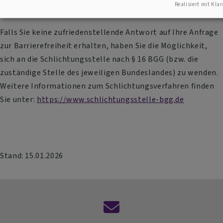
Realisiert mit Klar
Wege Barrieren melden:
Falls Sie keine zufriedenstellende Antwort auf Ihre Anfrage
zur Barrierefreiheit erhalten, haben Sie die Möglichkeit,
sich an die Schlichtungsstelle nach § 16 BGG (bzw. die
zuständige Stelle des jeweiligen Bundeslandes) zu wenden.
Weitere Informationen zum Schlichtungsverfahren finden
Sie unter:
https://www.schlichtungsstelle-bgg.de
Stand: 15.01.2026
Kontaktformular