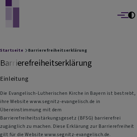
Evangelisch-Lutherische Kirchengemeinden
Direkt zum Inhalt
Marktbreit und Segnitz
Menü
Breadcrumb
Startseite
Barrierefreiheitserklärung
Barrierefreiheitserklärung
Einleitung
Die Evangelisch-Lutherischen Kirche in Bayern ist bestrebt,
ihre Website www.segnitz-evangelisch.de in
Übereinstimmung mit dem
Barrierefreiheitsstärkungsgesetz (BFSG) barrierefrei
zugänglich zu machen. Diese Erklärung zur Barrierefreiheit
gilt für die Website www.segnitz-evangelisch.de.