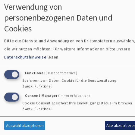
Verwendung von
Die nachstehend aufgeführten Inhalte sind aus den
personenbezogenen Daten und
folgenden Gründen nicht barrierefrei:
Cookies
Bitte die Dienste und Anwendungen von Drittanbietern auswählen
Barrieren Melden, Feedback und
die wir nutzen möchten.
Für weitere Informationen bitte unsere
Kontaktangaben
Datenschutzhinweise
lesen.
Sind Ihnen Barrieren beim Zugang zu Inhalten auf
Funktional
(immer erforderlich)
www.segnitz-evangelisch.de aufgefallen? Dann können Sie
Speichern von Daten: Cookie für die Benutzersitzung
sich gerne bei uns melden. Wir freuen uns auf Ihr Feedback
Zweck
:
Funktional
und bemühen uns, die gemeldeten Barrieren in Rahmen der
Consent Manager
(immer erforderlich)
technischen und wirtschaftlichen Möglichkeiten
Cookie Consent speichert Ihre Einwilligungsstatus im Browser
schnellstmöglich zu beheben. Bitte teilen Sie uns mit, auf
Zweck
:
Funktional
welche Seite und bei welcher Funktion Sie auf Barrieren
gestoßen sind. Kopieren Sie hierfür einfach den Link aus der
Auswahl akzeptieren
Alle akzeptiere
Adresszeile Ihres Browsers. Sie können uns über folgende