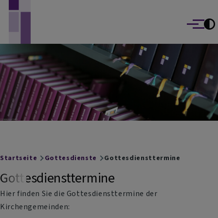
Evangelisch-Lutherische Kirchengemeinden
Direkt zum Inhalt
Marktbreit und Segnitz
Menü
Breadcrumb
Startseite
Gottesdienste
Gottesdiensttermine
Gottesdiensttermine
Hier finden Sie die Gottesdiensttermine der
Kirchengemeinden: