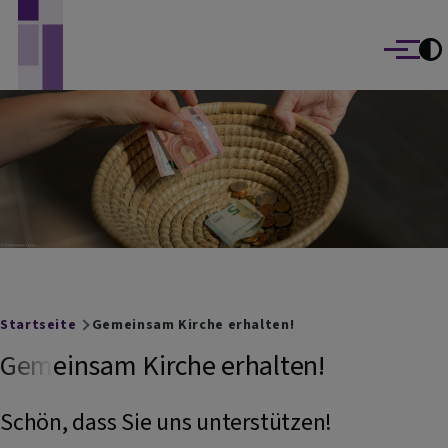
Evangelisch-Lutherische Kirchengemeinden
Direkt zum Inhalt
Marktbreit und Segnitz
Menü
Breadcrumb
Startseite
Gemeinsam Kirche erhalten!
Gemeinsam Kirche erhalten!
Schön, dass Sie uns unterstützen!