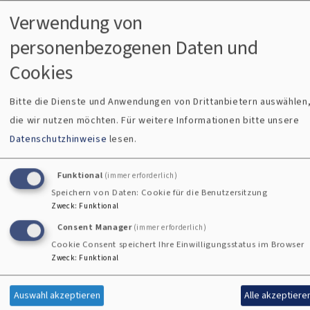
uns in den Gemeinden Abendgottesdienst Einmal im Monat
Verwendung von
- meist am 3ten Sonntag - feiern wir einen Gottesdienst um
personenbezogenen Daten und
18.30 Uhr. Dieser
Cookies
Für Kinder und Familien
Bitte die Dienste und Anwendungen von Drittanbietern auswählen
die wir nutzen möchten.
Für weitere Informationen bitte unsere
Datenschutzhinweise
lesen.
Funktional
(immer erforderlich)
Speichern von Daten: Cookie für die Benutzersitzung
Zweck
:
Funktional
Consent Manager
(immer erforderlich)
Cookie Consent speichert Ihre Einwilligungsstatus im Browser
Zweck
:
Funktional
Kindergottesdienst jeden Sonntag um 10:30 Uhr in St.
Martin, Segnitz nicht an Ferienwochenenden Groß- und
Auswahl akzeptieren
Alle akzeptiere
Kleingottesdienste Gottes Wort kreativ und mit Freude am