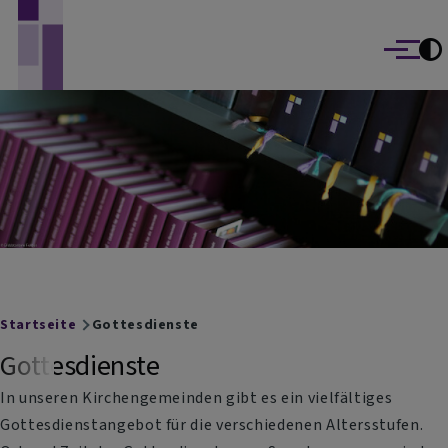
Evangelisch-Lutherische Kirchengemeinden
Direkt zum Inhalt
Marktbreit und Segnitz
Menü
Breadcrumb
Startseite
Gottesdienste
Gottesdienste
In unseren Kirchengemeinden gibt es ein vielfältiges
Gottesdienstangebot für die verschiedenen Altersstufen.