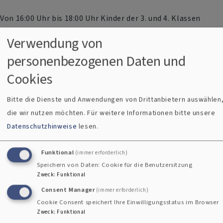
Von 16:00 Uhr bis 18:00 Uhr Kinder der 3. und 4. Klassen
Von 17:30 bis 19:30 Uhr Kinder / Jugendliche ab der 5. Klasse
Verwendung von
personenbezogenen Daten und
Wo: evangelisches Gemeindehaus Marktbreit
Cookies
Kommt vorbei. Wir freuen uns auf euch!
Bitte die Dienste und Anwendungen von Drittanbietern auswählen
Manchmal lässt es sich besser planen, wenn ihr euch
die wir nutzen möchten.
Für weitere Informationen bitte unsere
anmeldet. Die Anmeldung findet ihr, indem ihr unten im
Datenschutzhinweise
lesen.
Slider auf den Termin klickt und dann im Fenster auf
"Anmeldung".
Funktional
(immer erforderlich)
Speichern von Daten: Cookie für die Benutzersitzung
Zweck
:
Funktional
Consent Manager
(immer erforderlich)
Cookie Consent speichert Ihre Einwilligungsstatus im Browser
Ansprechpartner:
Zweck
:
Funktional