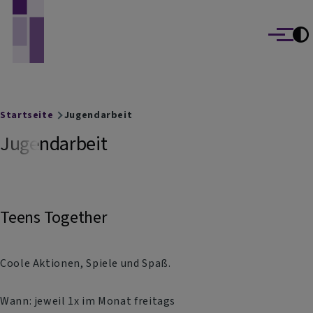
Evangelisch-Lutherische Kirchengemeinden
Direkt zum Inhalt
Marktbreit und Segnitz
Menü
Breadcrumb
Startseite
Jugendarbeit
Jugendarbeit
Teens Together
Coole Aktionen, Spiele und Spaß.
Wann: jeweil 1x im Monat freitags