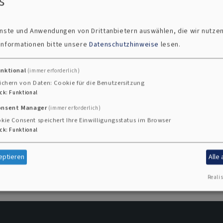
s
ienste und Anwendungen von Drittanbietern auswählen, die wir nutze
 Informationen bitte unsere
Datenschutzhinweise
lesen.
unktional
(immer erforderlich)
ichern von Daten: Cookie für die Benutzersitzung
ck
:
Funktional
onsent Manager
(immer erforderlich)
kie Consent speichert Ihre Einwilligungsstatus im Browser
ck
:
Funktional
eptieren
Alle
Realis