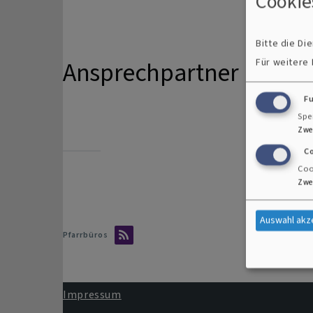
Cookie
Bitte die D
Für weitere
Ansprechpartner
F
Spe
Zwe
C
Coo
Zwe
Auswahl akz
Pfarrbüros
Impressum