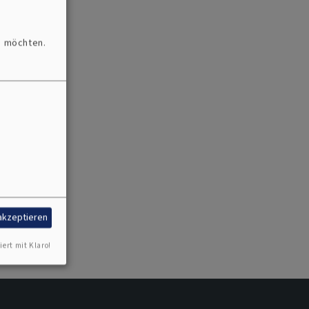
n möchten.
 akzeptieren
iert mit Klaro!